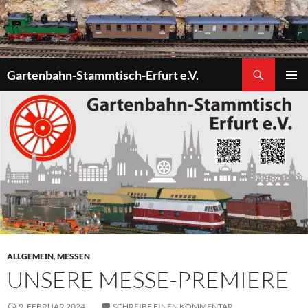
Zum
Inhalt
springen
Suchen
Gartenbahn-Stammtisch-Erfurt e.V.
PRIMÄR
MENÜ
ALLGEMEIN
,
MESSEN
UNSERE MESSE-PREMIERE
9. FEBRUAR 2024
SCHREIBE EINEN KOMMENTAR