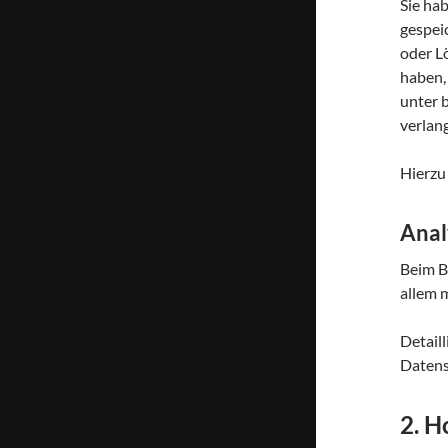
Sie ha
gespei
oder L
haben,
unter 
verlan
Hierzu
Anal
Beim B
allem 
Detail
Datens
2. H