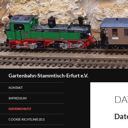
Zum
Inhalt
springen
Suchen
Gartenbahn-Stammtisch-Erfurt e.V.
KONTAKT
DA
IMPRESSUM
DATENSCHUTZ
Dat
COOKIE-RICHTLINIE (EU)