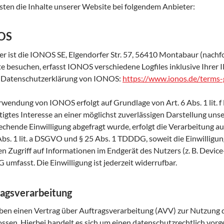
sten die Inhalte unserer Website bei folgendem Anbieter:
OS
er ist die IONOS SE, Elgendorfer Str. 57, 56410 Montabaur (nach
e besuchen, erfasst IONOS verschiedene Logfiles inklusive Ihrer
r Datenschutzerklärung von IONOS:
https://www.ionos.de/terms-
rwendung von IONOS erfolgt auf Grundlage von Art. 6 Abs. 1 lit.
tigtes Interesse an einer möglichst zuverlässigen Darstellung unse
echende Einwilligung abgefragt wurde, erfolgt die Verarbeitung a
 Abs. 1 lit. a DSGVO und § 25 Abs. 1 TDDDG, soweit die Einwilligu
n Zugriff auf Informationen im Endgerät des Nutzers (z. B. Device
umfasst. Die Einwilligung ist jederzeit widerrufbar.
agsverarbeitung
ben einen Vertrag über Auftragsverarbeitung (AVV) zur Nutzung
ossen. Hierbei handelt es sich um einen datenschutzrechtlich vorg