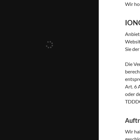
Wir ho
ION
Anbiet
Websit
Sie de
Die Ve
berech
entspr
Art. 6
oder de
TDDDG 
Auftr
Wir ha
geschl