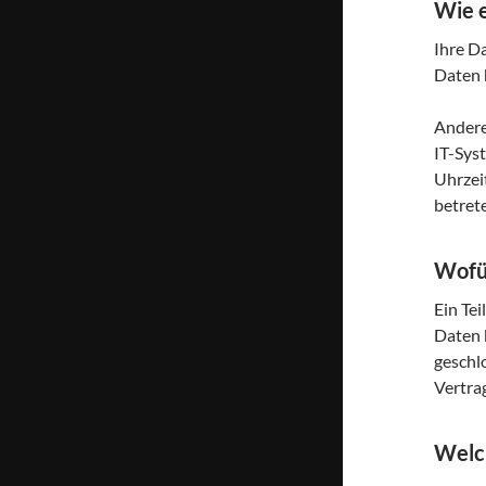
Wie e
Ihre Da
Daten 
Andere
IT-Sys
Uhrzeit
betret
Wofür
Ein Tei
Daten 
geschl
Vertra
Welch