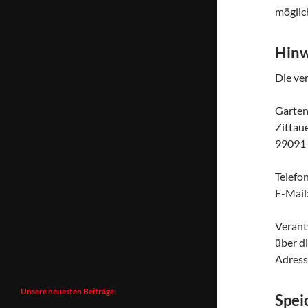
möglic
Hinw
Die ver
Garten
Zittau
99091 
Telefo
E-Mail
Verantw
über d
Adresse
Unsere neuesten Beiträge:
Spei