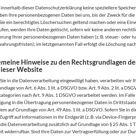
 innerhalb dieser Datenschutzerklärung keine speziellere Speich
iben Ihre personenbezogenen Daten bei uns, bis der Zweck für die 
ie ein berechtigtes Löschersuchen geltend machen oder eine Einw
ufen, werden Ihre Daten gelöscht, sofern wir keine anderen rechtli
erung Ihrer personenbezogenen Daten haben (z. B. steuer- oder h
ahrungsfristen); im letztgenannten Fall erfolgt die Löschung nach
emeine Hinweise zu den Rechtsgrundlagen de
dieser Website
 Sie in die Datenverarbeitung eingewilligt haben, verarbeiten wi
ndlage von Art. 6 Abs. 1 lit. a DSGVO bzw. Art. 9 Abs. 2 lit. a D
ategorien nach Art. 9 Abs. 1 DSGVO verarbeitet werden. Im Falle
ligung in die Übertragung personenbezogener Daten in Drittstaate
em auf Grundlage von Art. 49 Abs. 1 lit. a DSGVO. Sofern Sie in d
Zugriff auf Informationen in Ihr Endgerät (z. B. via Device-Fingerpr
t die Datenverarbeitung zusätzlich auf Grundlage von § 25 Abs. 1 
eit widerrufbar. Sind Ihre Daten zur Vertragserfüllung oder zur Du