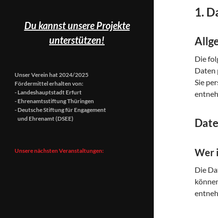
1. D
Du kannst unsere Projekte
unterstützen!
Allg
Die fo
Daten 
Unser Verein hat 2024/2025
Sie pe
Fördermittel erhalten von:
- Landeshauptstadt Erfurt
entneh
- Ehrenamtsstiftung Thüringen
- Deutsche Stiftung für Engagement
und Ehrenamt (DSEE)
Date
Wer i
Unsere nächsten Veranstaltungen:
Die Da
können
entne