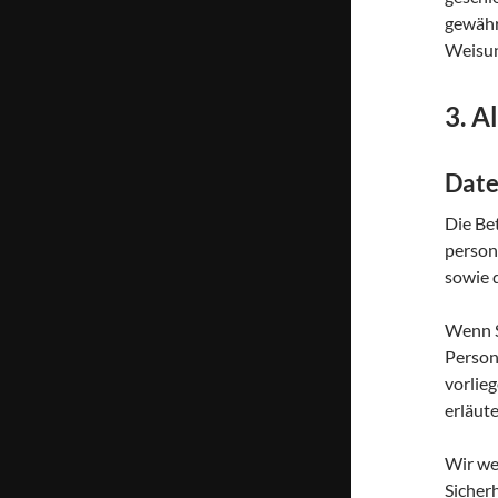
gewähr
Weisun
3. A
Date
Die Be
person
sowie 
Wenn S
Person
vorlie
erläut
Wir we
Sicherh