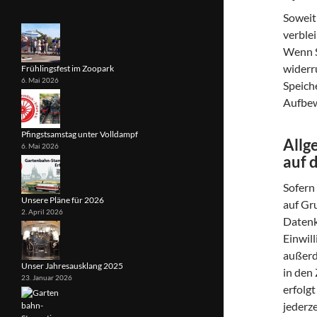
Soweit
verble
Wenn S
widerr
Frühlingsfest im Zoopark
6. Mai 2026
Speich
Aufbew
Pfingstsamstag unter Volldampf
Allg
6. Mai 2026
auf 
Sofern
Unsere Pläne für 2026
auf Gru
2. April 2026
Datenk
Einwil
außerd
Unser Jahresausklang 2025
in den 
23. Januar 2026
erfolg
jederz