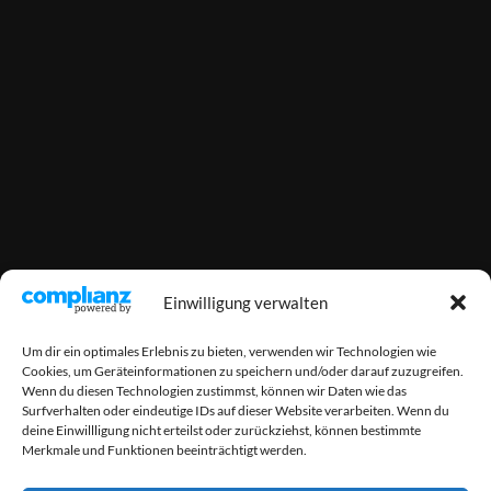
Einwilligung verwalten
Um dir ein optimales Erlebnis zu bieten, verwenden wir Technologien wie
Cookies, um Geräteinformationen zu speichern und/oder darauf zuzugreifen.
Wenn du diesen Technologien zustimmst, können wir Daten wie das
Surfverhalten oder eindeutige IDs auf dieser Website verarbeiten. Wenn du
deine Einwillligung nicht erteilst oder zurückziehst, können bestimmte
Merkmale und Funktionen beeinträchtigt werden.