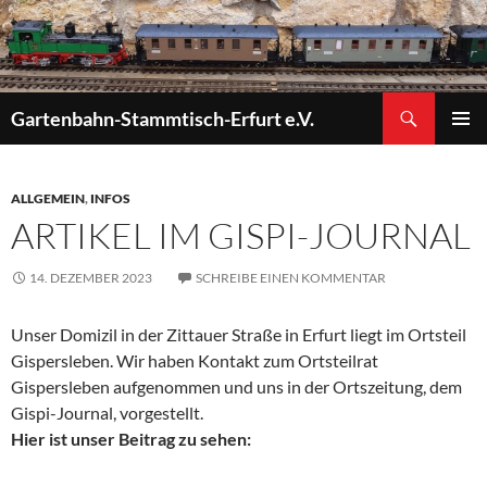
Zum
Inhalt
springen
Suchen
Gartenbahn-Stammtisch-Erfurt e.V.
PRIMÄR
MENÜ
ALLGEMEIN
,
INFOS
ARTIKEL IM GISPI-JOURNAL
14. DEZEMBER 2023
SCHREIBE EINEN KOMMENTAR
Unser Domizil in der Zittauer Straße in Erfurt liegt im Ortsteil
Gispersleben. Wir haben Kontakt zum Ortsteilrat
Gispersleben aufgenommen und uns in der Ortszeitung, dem
Gispi-Journal, vorgestellt.
Hier ist unser Beitrag zu sehen: