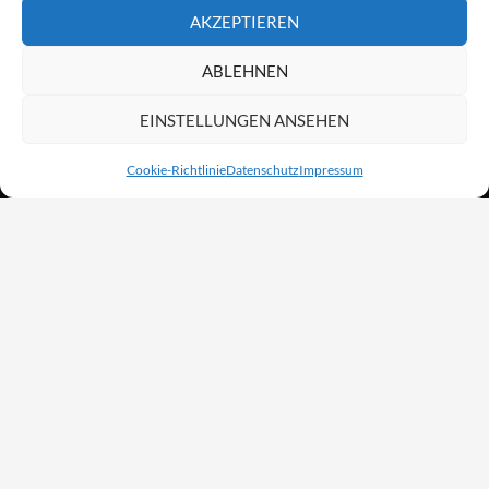
AKZEPTIEREN
ABLEHNEN
EINSTELLUNGEN ANSEHEN
Cookie-Richtlinie
Datenschutz
Impressum
Unsere neuesten Beiträge:
Frühlingsfest im Zoopark
6. Mai 2026