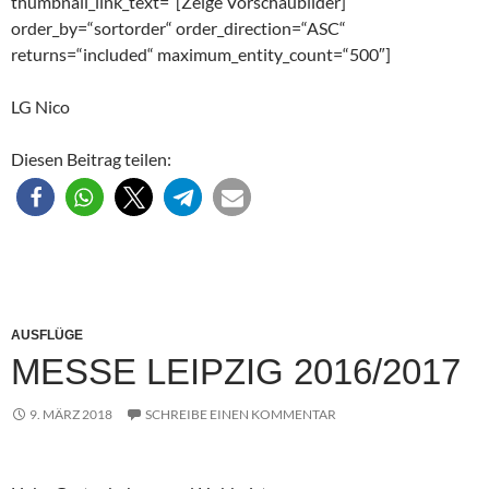
thumbnail_link_text=“[Zeige Vorschaubilder]“
order_by=“sortorder“ order_direction=“ASC“
returns=“included“ maximum_entity_count=“500″]
LG Nico
Diesen Beitrag teilen:
AUSFLÜGE
MESSE LEIPZIG 2016/2017
9. MÄRZ 2018
SCHREIBE EINEN KOMMENTAR