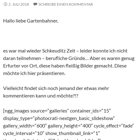
2. JULI 2018
SCHREIBE EINEN KOMMENTAR
Hallo liebe Gartenbahner,
es war mal wieder Schkeuditz Zeit – leider konnte ich nicht
daran teilnehmen – berufliche Gründe… Aber es waren genug
Erfurter vor Ort, diese haben fleißig Bilder gemacht. Diese
möchte ich hier präsentieren.
Vielleicht findet sich noch jemand der etwas mehr
kommentieren kann und möchte?!?
[ngg_images source=“galleries“ container_ids=“15″
display_type=“photocrati-nextgen_basic_slideshow“
gallery_width=“600″ gallery_height=“400″ cycle_effect=“fade“
cycle_interval=“10″ show_thumbnail_link=“1″