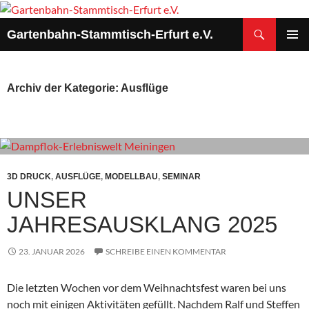
Zum
Inhalt
Suchen
Gartenbahn-Stammtisch-Erfurt e.V.
springen
PRIMÄR
MENÜ
Archiv der Kategorie: Ausflüge
3D DRUCK
,
AUSFLÜGE
,
MODELLBAU
,
SEMINAR
UNSER
JAHRESAUSKLANG 2025
23. JANUAR 2026
SCHREIBE EINEN KOMMENTAR
Die letzten Wochen vor dem Weihnachtsfest waren bei uns
noch mit einigen Aktivitäten gefüllt. Nachdem Ralf und Steffen