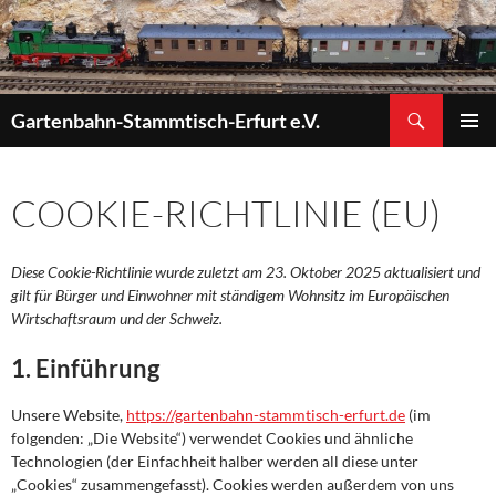
Zum
Inhalt
springen
Suchen
Gartenbahn-Stammtisch-Erfurt e.V.
PRIMÄR
MENÜ
COOKIE-RICHTLINIE (EU)
Diese Cookie-Richtlinie wurde zuletzt am 23. Oktober 2025 aktualisiert und
gilt für Bürger und Einwohner mit ständigem Wohnsitz im Europäischen
Wirtschaftsraum und der Schweiz.
1. Einführung
Unsere Website,
https://gartenbahn-stammtisch-erfurt.de
(im
folgenden: „Die Website“) verwendet Cookies und ähnliche
Technologien (der Einfachheit halber werden all diese unter
„Cookies“ zusammengefasst). Cookies werden außerdem von uns