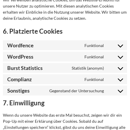
unsere Nutzer zu optimieren. Mit diesen analytischen Cookies
erhalten wir Einblicke in die Nutzung unserer Website. Wir bitten um
deine Erlaubnis, analytische Cookies zu setzen.
6. Platzierte Cookies
Wordfence
Funktional
Consent
to
WordPress
Funktional
Consent
service
to
wordfence
Burst Statistics
Statistik (anonym)
Consent
service
to
wordpress
Complianz
Funktional
Consent
service
to
burst-
Sonstiges
Gegenstand der Untersuchung
Consent
service
statistics
to
complianz
7. Einwilligung
service
sonstiges
Wenn du unsere Website das erste Mal besuchst, zeigen wir dir ein
Pop-Up mit einer Erklärung über Cookies. Sobald du auf
„Einstellungen speichern“ klickst, gibst du uns deine Einwilligung alle