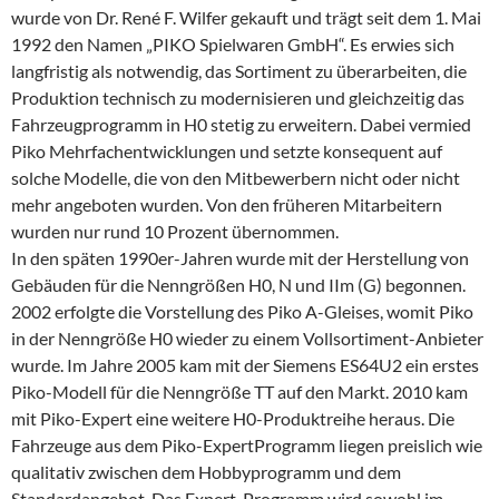
wurde von Dr. René F. Wilfer gekauft und trägt seit dem 1. Mai
1992 den Namen „PIKO Spielwaren GmbH“. Es erwies sich
langfristig als notwendig, das Sortiment zu überarbeiten, die
Produktion technisch zu modernisieren und gleichzeitig das
Fahrzeugprogramm in H0 stetig zu erweitern. Dabei vermied
Piko Mehrfachentwicklungen und setzte konsequent auf
solche Modelle, die von den Mitbewerbern nicht oder nicht
mehr angeboten wurden. Von den früheren Mitarbeitern
wurden nur rund 10 Prozent übernommen.
In den späten 1990er-Jahren wurde mit der Herstellung von
Gebäuden für die Nenngrößen H0, N und IIm (G) begonnen.
2002 erfolgte die Vorstellung des Piko A-Gleises, womit Piko
in der Nenngröße H0 wieder zu einem Vollsortiment-Anbieter
wurde. Im Jahre 2005 kam mit der Siemens ES64U2 ein erstes
Piko-Modell für die Nenngröße TT auf den Markt. 2010 kam
mit Piko-Expert eine weitere H0-Produktreihe heraus. Die
Fahrzeuge aus dem Piko-ExpertProgramm liegen preislich wie
qualitativ zwischen dem Hobbyprogramm und dem
Standardangebot. Das Expert-Programm wird sowohl im