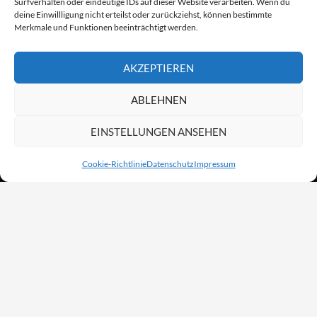
Surfverhalten oder eindeutige IDs auf dieser Website verarbeiten. Wenn du
deine Einwillligung nicht erteilst oder zurückziehst, können bestimmte
Merkmale und Funktionen beeinträchtigt werden.
AKZEPTIEREN
ABLEHNEN
EINSTELLUNGEN ANSEHEN
Cookie-Richtlinie
Datenschutz
Impressum