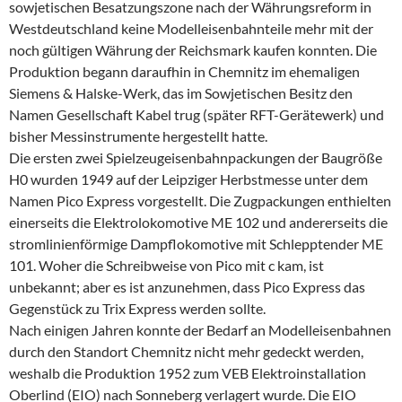
sowjetischen Besatzungszone nach der Währungsreform in
Westdeutschland keine Modelleisenbahnteile mehr mit der
noch gültigen Währung der Reichsmark kaufen konnten. Die
Produktion begann daraufhin in Chemnitz im ehemaligen
Siemens & Halske-Werk, das im Sowjetischen Besitz den
Namen Gesellschaft Kabel trug (später RFT-Gerätewerk) und
bisher Messinstrumente hergestellt hatte.
Die ersten zwei Spielzeugeisenbahnpackungen der Baugröße
H0 wurden 1949 auf der Leipziger Herbstmesse unter dem
Namen Pico Express vorgestellt. Die Zugpackungen enthielten
einerseits die Elektrolokomotive ME 102 und andererseits die
stromlinienförmige Dampflokomotive mit Schlepptender ME
101. Woher die Schreibweise von Pico mit c kam, ist
unbekannt; aber es ist anzunehmen, dass Pico Express das
Gegenstück zu Trix Express werden sollte.
Nach einigen Jahren konnte der Bedarf an Modelleisenbahnen
durch den Standort Chemnitz nicht mehr gedeckt werden,
weshalb die Produktion 1952 zum VEB Elektroinstallation
Oberlind (EIO) nach Sonneberg verlagert wurde. Die EIO