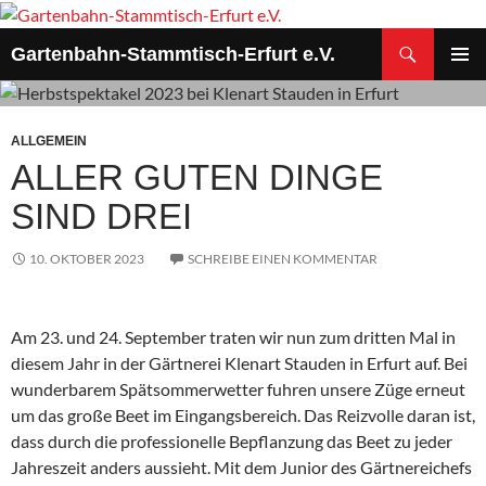
Zum
Inhalt
Suchen
Gartenbahn-Stammtisch-Erfurt e.V.
springen
PRIMÄR
MENÜ
ALLGEMEIN
ALLER GUTEN DINGE
SIND DREI
10. OKTOBER 2023
SCHREIBE EINEN KOMMENTAR
Am 23. und 24. September traten wir nun zum dritten Mal in
diesem Jahr in der Gärtnerei Klenart Stauden in Erfurt auf. Bei
wunderbarem Spätsommerwetter fuhren unsere Züge erneut
um das große Beet im Eingangsbereich. Das Reizvolle daran ist,
dass durch die professionelle Bepflanzung das Beet zu jeder
Jahreszeit anders aussieht. Mit dem Junior des Gärtnereichefs