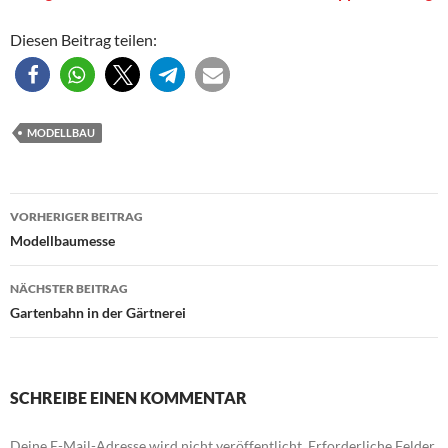
Diesen Beitrag teilen:
MODELLBAU
Beitragsnavigation
VORHERIGER BEITRAG
Modellbaumesse
NÄCHSTER BEITRAG
Gartenbahn in der Gärtnerei
SCHREIBE EINEN KOMMENTAR
Deine E-Mail-Adresse wird nicht veröffentlicht.
Erforderliche Felder