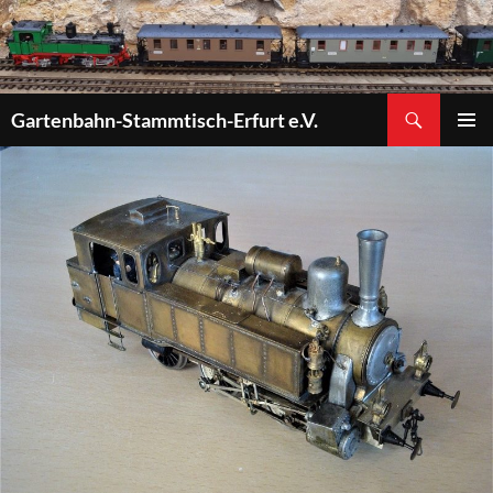
Zum
Inhalt
springen
Suchen
Gartenbahn-Stammtisch-Erfurt e.V.
PRIMÄR
MENÜ