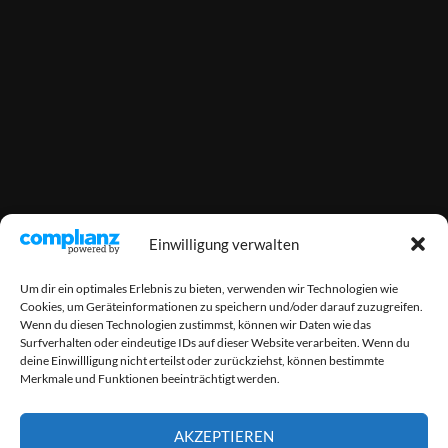
Einwilligung verwalten
Um dir ein optimales Erlebnis zu bieten, verwenden wir Technologien wie
Cookies, um Geräteinformationen zu speichern und/oder darauf zuzugreifen.
Wenn du diesen Technologien zustimmst, können wir Daten wie das
Surfverhalten oder eindeutige IDs auf dieser Website verarbeiten. Wenn du
deine Einwillligung nicht erteilst oder zurückziehst, können bestimmte
Merkmale und Funktionen beeinträchtigt werden.
AKZEPTIEREN