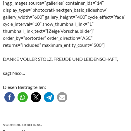
[ngg_images source=“galleries“ container_ids=“14″
display_type=“photocrati-nextgen_basic_slideshow“
gallery_width=“600″ gallery_height=“400″ cycle_effect=“fade“
cycle_interval=“10″ show_thumbnail_link=“1″
thumbnail_link_text=“[Zeige Vorschaubilder]“
order_by=“sortorder“ order_direction=“ASC“
returns=“included“ maximum_entity_count=“500″]
DANKE VOLLER STOLZ, FREUDE UND LEIDENSCHAFT,
sagt Nico…
Diesen Beitrag teilen:
Beitragsnavigation
VORHERIGER BEITRAG